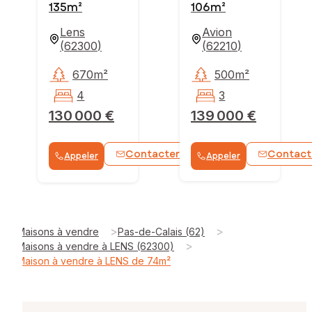
135m²
106m²
Lens
Avion
(
62300
)
(
62210
)
670m²
500m²
4
3
130 000 €
139 000 €
Contacter
Contact
Appeler
Appeler
WhatsApp
>
>
Maisons à vendre
Pas-de-Calais (62)
>
Maisons à vendre à LENS (62300)
Maison à vendre à LENS de 74m²