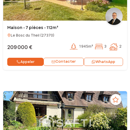
Maison - 7 pièces - 112m²
Le Bosc du Theil
(
27370
)
209 000 €
1 945m²
3
2
Contacter
Appeler
WhatsApp