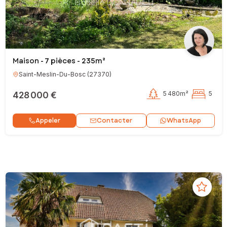
Maison - 7 pièces - 235m²
Saint-Meslin-Du-Bosc
(
27370
)
428 000 €
5 480m²
5
Contacter
Appeler
WhatsApp