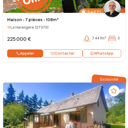
Maison - 7 pièces - 108m²
La Harengere
(
27370
)
225 000 €
7 447m²
3
Contacter
Appeler
WhatsApp
Exclusivité