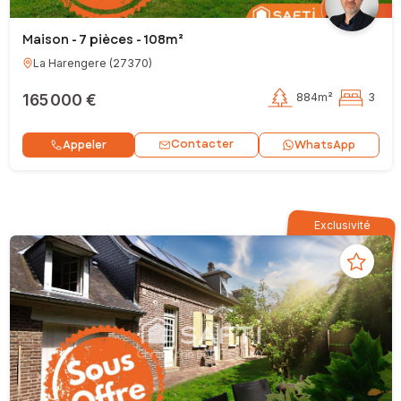
Maison - 7 pièces - 108m²
La Harengere
(
27370
)
165 000 €
884m²
3
Contacter
Appeler
WhatsApp
Exclusivité