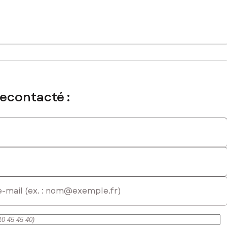
mmercial immatriculé au RSAC de FORT DE FRANCE sous le numéro
recontacté :