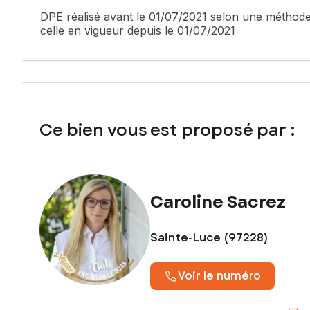
DPE réalisé avant le 01/07/2021 selon une méthode 
Les informations sur les risques auxquels ce bien est expo
celle en vigueur depuis le 01/07/2021
Prix de vente : 417 000 €
Honoraires charge vendeur
Contactez votre conseiller SAFTI : Caroline SACREZ, Tél. :
894 767 474
Ce bien vous est proposé par :
Caroline Sacrez
Sainte-Luce (97228)
Voir le numéro