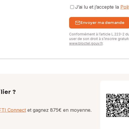
J’ai lu et j’accepte la
Pol
Envoyer ma demande
Conformément à l’article L.223-2 
user de son droit à s’inscrire gratu
www.bloctel.gouv.fr
.
lier ?
AFTI Connect
et gagnez 875€ en moyenne.