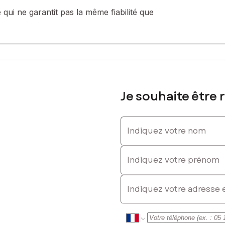
qui ne garantit pas la même fiabilité que
sé sont disponibles sur le site Géorisques : www.georisques.gouv.fr
 06 96 44 96 73, E-mail : caroline.sacrez@safti.fr - EI - Agent co
Je souhaite être 
Indiquez votre nom
Indiquez votre prénom
E-mail