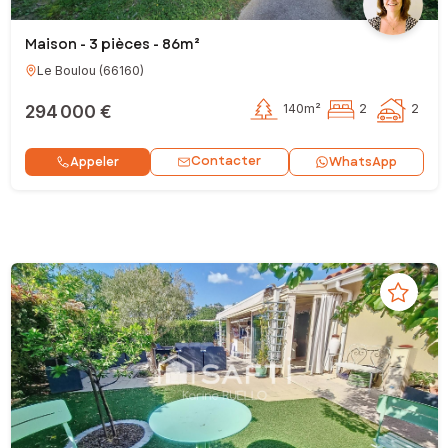
Maison - 3 pièces - 86m²
Le Boulou
(
66160
)
294 000 €
140m²
2
2
Contacter
Appeler
WhatsApp