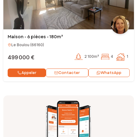
Maison - 6 pièces - 180m²
Le Boulou
(
66160
)
499 000 €
2 100m²
4
1
Contacter
Appeler
WhatsApp