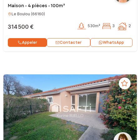
Maison - 4 pièces - 100m²
Le Boulou
(
66160
)
314 500 €
530m²
3
2
Contacter
Appeler
WhatsApp