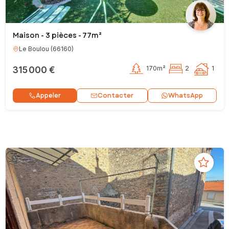
Maison - 3 pièces - 77m²
Le Boulou
(
66160
)
315 000 €
170m²
2
1
Contacter
Appeler
WhatsApp