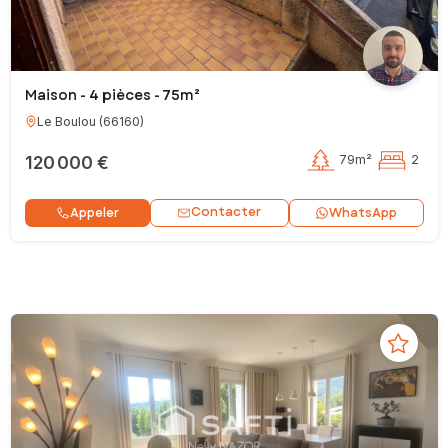
Maison - 4 pièces - 75m²
Le Boulou
(
66160
)
120 000 €
79m²
2
Contacter
Appeler
WhatsApp