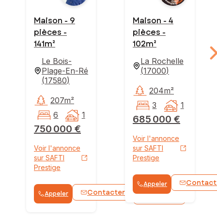
Maison - 9
Maison - 4
pièces -
pièces -
141m²
102m²
Le Bois-
La Rochelle
Plage-En-Ré
(
17000
)
(
17580
)
204m²
207m²
3
1
6
1
685 000 €
750 000 €
Voir l'annonce
Voir l'annonce
sur SAFTI
sur SAFTI
Prestige
Prestige
Contact
Appeler
Contacter
Appeler
WhatsApp