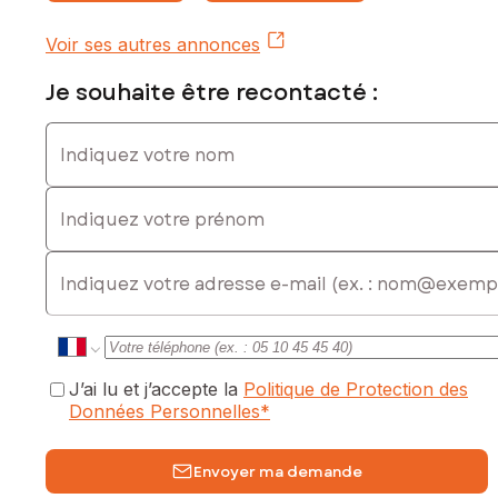
Contactez votre conseiller SAFTI : Julie MOTTIER, Tél. :
Voir ses autres annonces
0614460119, E-mail : julie.mottier@safti.fr - EI - Agent
commercial immatriculé au RSAC de La Rochelle sous le
Je souhaite être recontacté :
numéro 837692797
Indiquez votre nom
Indiquez votre prénom
E-mail
J’ai lu et j’accepte la
Politique de Protection des
Données Personnelles
*
Envoyer ma demande