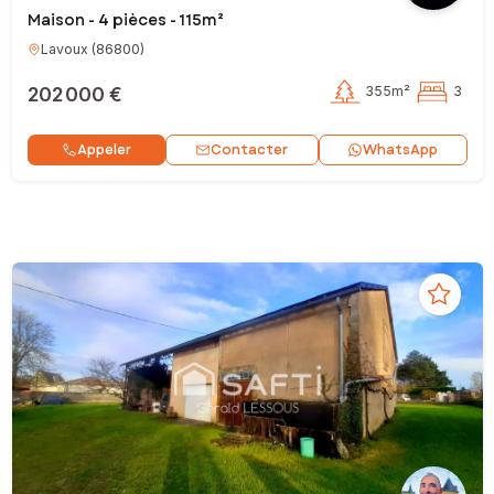
Maison - 4 pièces - 115m²
Lavoux
(
86800
)
202 000 €
355m²
3
Contacter
Appeler
WhatsApp