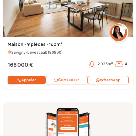
Maison - 9 pièces - 160m²
Savigny-Levescault
(
86800
)
168 000 €
2 035m²
4
Contacter
Appeler
WhatsApp