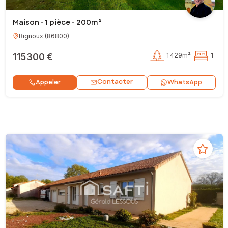
Maison - 1 pièce - 200m²
Bignoux
(
86800
)
115 300 €
1 429m²
1
Contacter
Appeler
WhatsApp