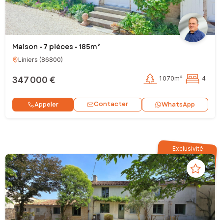
Maison - 7 pièces - 185m²
Liniers
(
86800
)
347 000 €
1 070m²
4
Contacter
Appeler
WhatsApp
Exclusivité