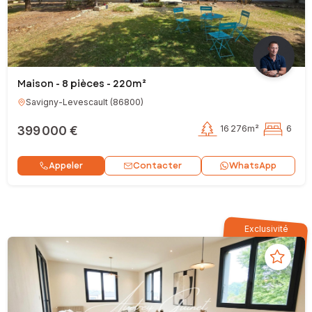
Maison - 8 pièces - 220m²
Savigny-Levescault
(
86800
)
399 000 €
16 276m²
6
Contacter
Appeler
WhatsApp
Exclusivité