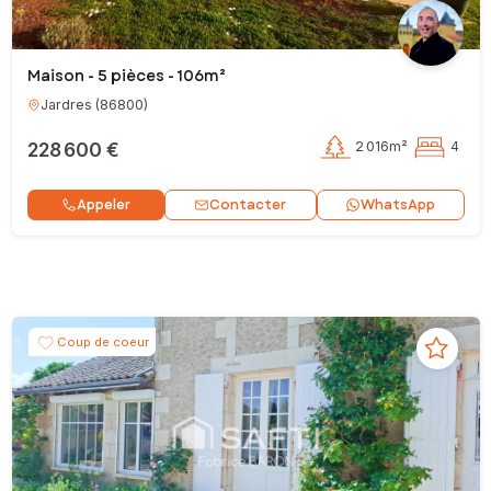
Maison - 5 pièces - 106m²
Jardres
(
86800
)
228 600 €
2 016m²
4
Contacter
Appeler
WhatsApp
Coup de coeur