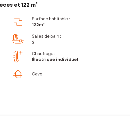
èces et 122 m²
Surface habitable :
122m²
Salles de bain
:
2
Chauffage :
Électrique individuel
Cave