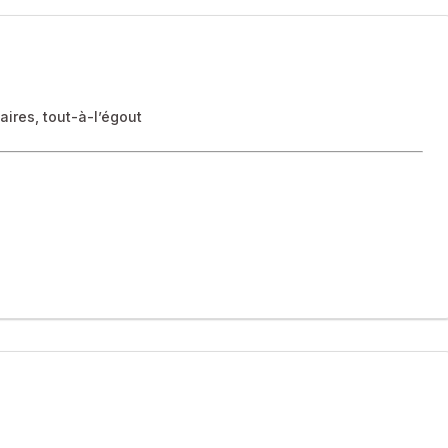
aires, tout-à-l’égout
seulement 50 mn de Montluçon, 30 mn de Guéret, 20 mn
és. Grenier aménageable.
léter l’ensemble, sans aucun entretien de terrain à prévoir.
ée, chauffe-eau thermodynamique de 200 L, pour un confort