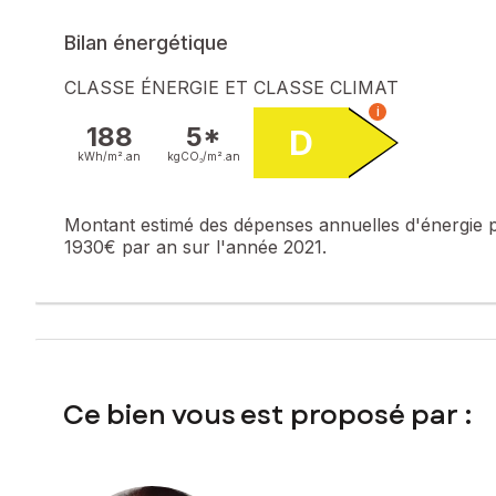
moderne et économique.
Quelques travaux à prévoir selon le DPE, mais ce bien est 
Bilan énergétique
Ce bien est construit en dehors de la zone à risque miniers
CLASSE ÉNERGIE ET CLASSE CLIMAT
i
Les informations sur les risques auxquels ce bien est expo
188
5*
D
kWh/m².
an
kgCO₂/m².
an
Prix de vente : 90 000 €
Honoraires charge vendeur
Montant estimé des dépenses annuelles d'énergie 
Contactez votre conseiller SAFTI : Laurence MÉRY, Tél. : 0
1930€ par an sur l'année 2021.
Ce bien vous est proposé par :