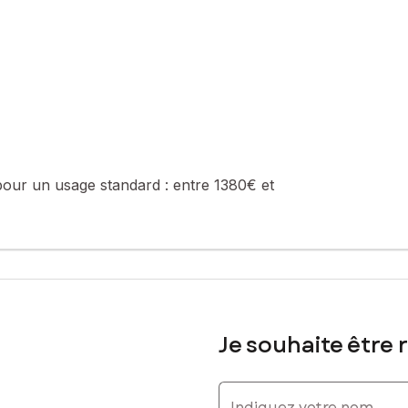
habitable de suite. Proche des commodités, des écoles ou collèges o
 (PPRM du bassin houiller d'Ahun).
sé sont disponibles sur le site Géorisques : www.georisques.gouv.fr
pour un usage standard :
entre 1380€ et
680474036, E-mail : laurence.mery@safti.fr - EI - Agent commercial
Je souhaite être 
Indiquez votre nom