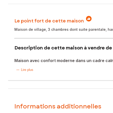
Le point fort de cette maison
Maison de village, 3 chambres dont suite parentale, han
Description de cette maison à vendre de 
Maison avec confort moderne dans un cadre cal
Située dans un petit hameau de Lavaveix-les-Mines, cette
Lire plus
d'Aubusson.
Au rez-de-chaussée : une pièce de vie, une cuisine sépar
À l’étage : trois chambres (ou 1 bureau) dont une avec sal
Un hangar attenant permet de stationner deux véhicules. À l’
Informations additionnelles
Atouts techniques : raccordement au tout-à-l’égout, 6 pan