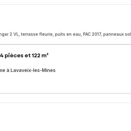
gar 2 VL, terrasse fleurie, puits en eau, PAC 2017, panneaux sol
4 pièces et 122 m²
me à Lavaveix-les-Mines
 maison allie confort et modernité dans un environnement calme,à 
ée, une buanderie/chaufferie et deux caves.
le d’eau privative, une salle d’eau supplémentaire et des WC sépar
extérieur, une jolie terrasse fleurie et un puit en eau viennent comp
neaux solaires, pompe à chaleur air/eau installée en 2024, chemin