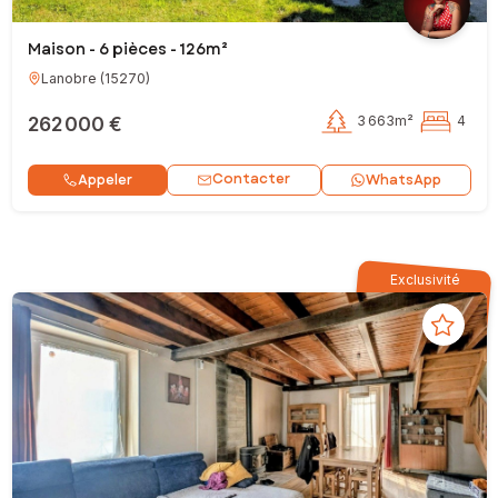
Maison - 6 pièces - 126m²
Lanobre
(
15270
)
262 000 €
3 663m²
4
Contacter
Appeler
WhatsApp
Exclusivité