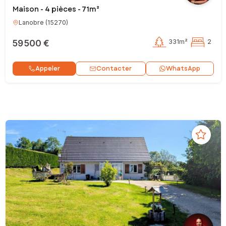
Maison - 4 pièces - 71m²
Lanobre
(
15270
)
59 500 €
331m²
2
Contacter
Appeler
WhatsApp