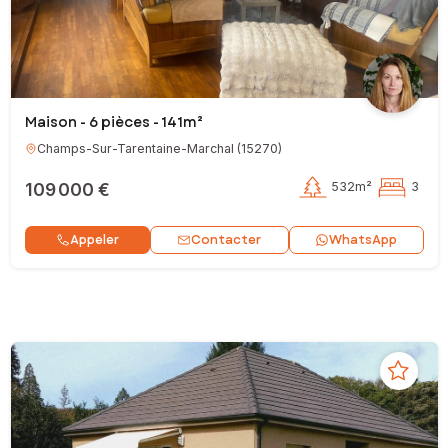
Maison - 6 pièces - 141m²
Champs-Sur-Tarentaine-Marchal
(
15270
)
109 000 €
532m²
3
Contacter
Appeler
WhatsApp