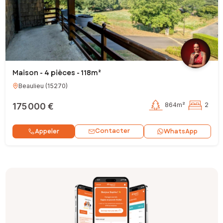
Maison - 4 pièces - 118m²
Beaulieu
(
15270
)
175 000 €
864m²
2
Contacter
Appeler
WhatsApp