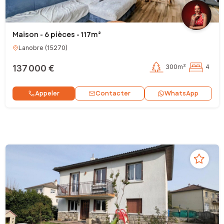
Maison - 6 pièces - 117m²
Lanobre
(
15270
)
137 000 €
300m²
4
Contacter
Appeler
WhatsApp