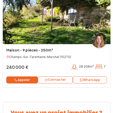
Maison - 9 pièces - 250m²
Champs-Sur-Tarentaine-Marchal
(
15270
)
240 000 €
28 208m²
7
Contacter
Appeler
WhatsApp
Vous avez un projet immobilier ?