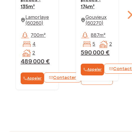
135m²
174m²
Lamorlaye
Gouvieux
(
60260
)
(
60270
)
700m²
887m²
4
5
2
590 000 €
2
489 000 €
Contact
Appeler
Contacter
Appeler
WhatsApp