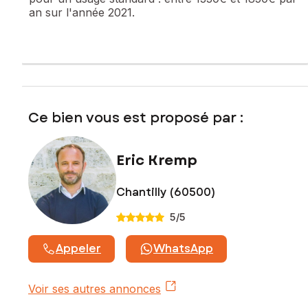
an sur l'année 2021.
Prix de vente : 539 000 €
Honoraires charge vendeur
Contactez votre conseiller SAFTI : Eric KREMP, Tél. :
0640572609, E-mail : eric.kremp@safti.fr - EI - Agent
commercial immatriculé au RSAC de COMPIEGNE sous le
numéro 508 648 672
Ce bien vous est proposé par :
Eric Kremp
Chantilly (60500)
5
/5
Appeler
WhatsApp
Voir ses autres annonces