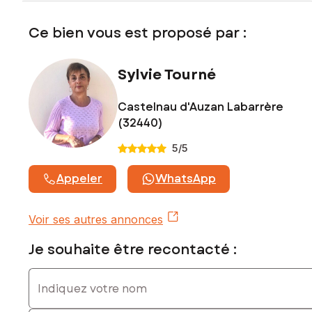
www.georisques.gouv.fr
Ce bien vous est proposé par :
Prix de vente : 128 000 €
Honoraires charge vendeur
Sylvie Tourné
Contactez votre conseiller SAFTI : Sylvie TOURNÉ, Tél. : 06
82 02 20 20, E-mail : sylvie.tourne@safti.fr - EI - Agent
commercial immatriculé au RSAC de AUCH sous le numéro
Castelnau d'Auzan Labarrère
889 360 541
(32440)
5
/5
Appeler
WhatsApp
Voir ses autres annonces
Je souhaite être recontacté :
Indiquez votre nom