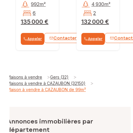
992m²
4 930m²
6
2
135 000 €
132 000 €
Contacter
Contact
Appeler
Appeler
WhatsApp
>
>
Maisons à vendre
Gers (32)
>
Maisons à vendre à CAZAUBON (32150)
Maison à vendre à CAZAUBON de 99m²
Annonces immobilières par
département