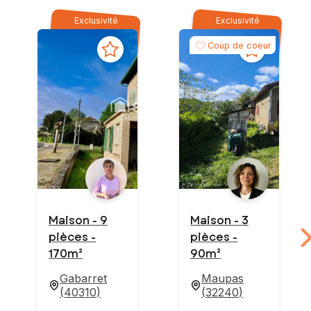
Exclusivité
Exclusivité
Coup de coeur
Maison - 9
Maison - 3
pièces -
pièces -
170m²
90m²
Gabarret
Maupas
(
40310
)
(
32240
)