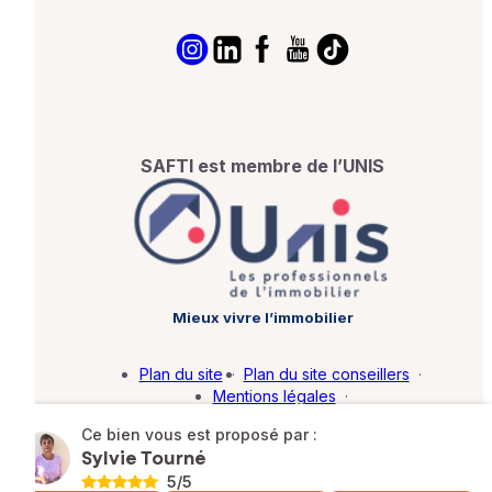
SAFTI est membre de l’UNIS
Mieux vivre l’immobilier
Plan du site
·
Plan du site conseillers
·
Mentions légales
·
Politique de protection des données
·
Ce bien vous est proposé par :
Barème d'honoraires
·
Paramétrer mes cookies
Sylvie Tourné
5
/5