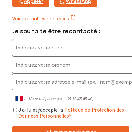
Appeler
WhatsApp
Contactez votre conseiller SAFTI : Laurent ROCCA, Tél. : 07
50 58 71 65, E-mail : laurent.rocca@safti.fr - EI - Agent
commercial immatriculé au RSAC de CHAMBÉRY sous le
Voir ses autres annonces
numéro 849 721 592
Je souhaite être recontacté :
Indiquez votre nom
Indiquez votre prénom
E-mail
J’ai lu et j’accepte la
Politique de Protection des
Données Personnelles
*
Envoyer ma demande