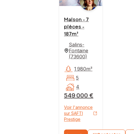
Maison - 7
pièces -
187m²
Salins-
Fontaine
(
73600
)
1 980m²
5
4
549 000 €
Voir l'annonce
sur SAFTI
Prestige