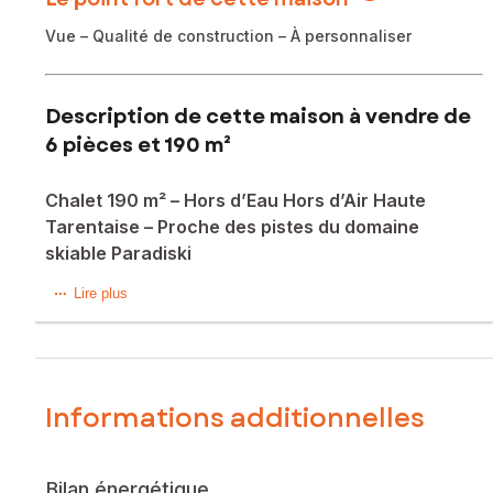
Vue – Qualité de construction – À personnaliser
Description de cette maison à vendre de
6 pièces et 190 m²
Chalet 190 m² – Hors d’Eau Hors d’Air Haute
Tarentaise – Proche des pistes du domaine
skiable Paradiski
Safti Prestige vous présente à seulement quelques minutes
Lire plus
des pistes du domaine skiable La Plagne – Paradiski, ce
chalet de 190 m² situé en Haute Tarentaise bénéficie d’un
environnement privilégié entre vallée et stations.
Il offre un accès rapide aux commodités tout en profitant du
Informations additionnelles
calme et d’une vue dégagée avec un terrain piscinable.
Construit avec des matériaux de qualité (charpente,
Bilan énergétique
isolation, menuiseries, portes de garage), il est proposé en