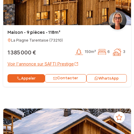
Maison - 9 pièces - 118m²
La Plagne Tarentaise
(
73210
)
1 385 000 €
150m²
6
3
Voir l'annonce sur SAFTI Prestige
Contacter
Appeler
WhatsApp