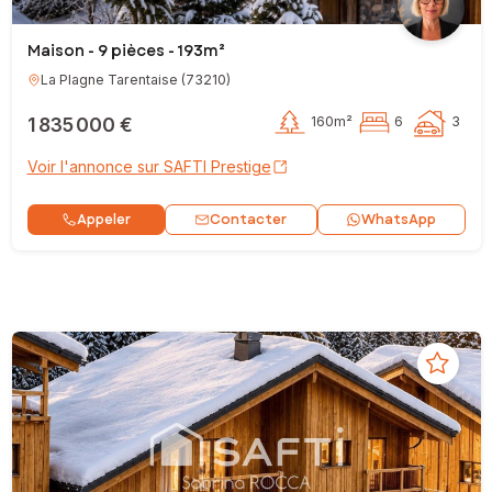
Maison - 9 pièces - 193m²
La Plagne Tarentaise
(
73210
)
1 835 000 €
160m²
6
3
Voir l'annonce sur SAFTI Prestige
Contacter
Appeler
WhatsApp