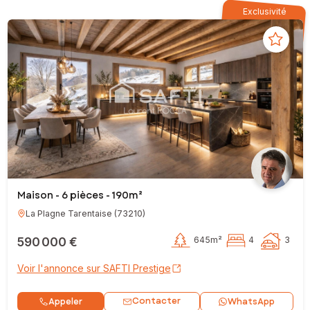
Exclusivité
Maison - 6 pièces - 190m²
La Plagne Tarentaise
(
73210
)
590 000 €
645m²
4
3
Voir l'annonce sur SAFTI Prestige
Contacter
Appeler
WhatsApp