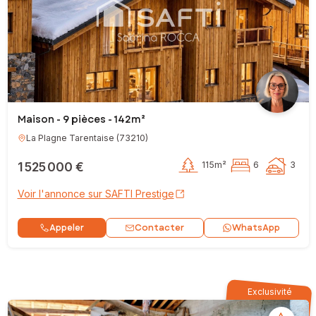
Maison - 9 pièces - 142m²
La Plagne Tarentaise
(
73210
)
1 525 000 €
115m²
6
3
Voir l'annonce sur SAFTI Prestige
Contacter
Appeler
WhatsApp
Exclusivité