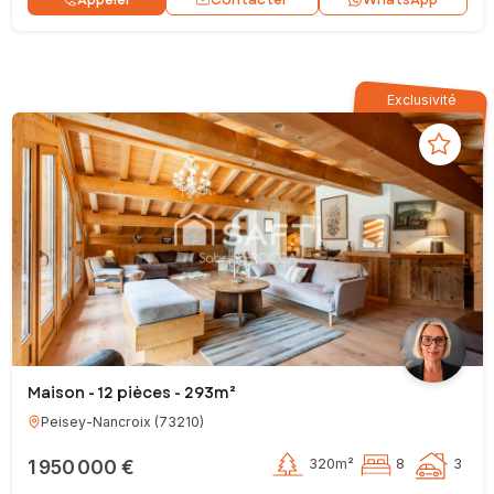
Appeler
WhatsApp
Exclusivité
Maison - 12 pièces - 293m²
Peisey-Nancroix
(
73210
)
1 950 000 €
320m²
8
3