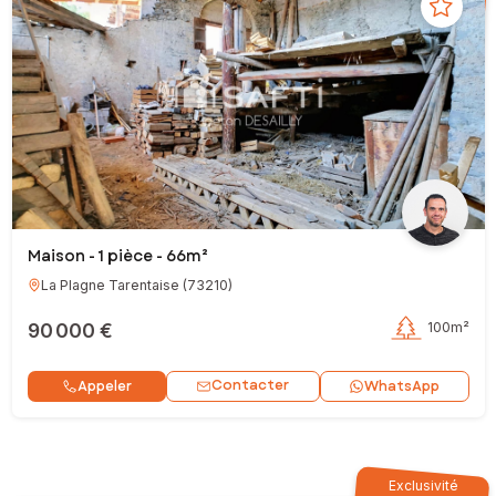
Maison - 1 pièce - 66m²
La Plagne Tarentaise
(
73210
)
90 000 €
100m²
Contacter
Appeler
WhatsApp
Exclusivité