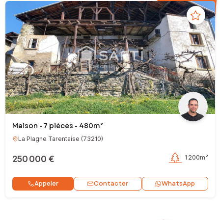
Maison - 7 pièces - 480m²
La Plagne Tarentaise
(
73210
)
250 000 €
1 200m²
Contacter
Appeler
WhatsApp