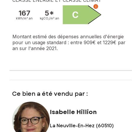
i
167
5*
C
kWh/m².
an
kgCO₂/m².
an
Montant estimé des dépenses annuelles d'énergie
pour un usage standard :
entre 909€ et 1229€ par
an sur l'année 2021.
Ce bien a été vendu par :
Isabelle Hillion
La Neuville-En-Hez (60510)