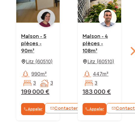
Maison - 5
Maison - 4
pièces -
pièces -
90m²
108m²
Litz
(
60510
)
Litz
(
60510
)
990m²
447m²
3
3
3
199 000 €
183 000 €
Contacter
Contact
Appeler
Appeler
WhatsApp