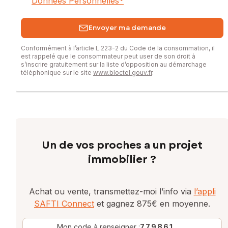
Données Personnelles
*
Envoyer ma demande
Conformément à l’article L.223-2 du Code de la consommation, il
est rappelé que le consommateur peut user de son droit à
s’inscrire gratuitement sur la liste d’opposition au démarchage
téléphonique sur le site
www.bloctel.gouv.fr
.
Un de vos proches a un projet
immobilier ?
Achat ou vente, transmettez-moi l’info via
l’appli
SAFTI Connect
et gagnez 875€ en moyenne.
Mon code à renseigner :
779861