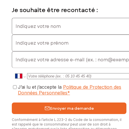
Marie Renier
Je souhaite être recontacté :
Conseillère en immobilier SAFTI
06 27 75 28 43
Indiquez votre nom
marie.renier@safti.fr
Indiquez votre prénom
Les informations sur les risques auxquels ce bien est
exposé sont disponibles sur le site Géorisques :
www.georisques.gouv.fr
E-mail
Prix de vente : 180 000 €
Honoraires charge vendeur
Contactez votre conseiller SAFTI : Marie RENIER, Tél. :
0627752843, E-mail : marie.renier@safti.fr - EI - Agent
J’ai lu et j’accepte la
Politique de Protection des
commercial immatriculé au RSAC de Angers sous le numéro
Données Personnelles
*
911425973
Envoyer ma demande
Conformément à l’article L.223-2 du Code de la consommation, il
est rappelé que le consommateur peut user de son droit à
s’inscrire gratuitement sur la liste d’opposition au démarchage