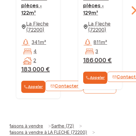
pièces -
pièces -
122m²
129m²
La Fleche
La Fleche
(
72200
)
(
72200
)
341m²
811m²
4
3
186 000 €
2
183 000 €
Contact
Appeler
Contacter
Appeler
WhatsApp
>
>
Maisons à vendre
Sarthe (72)
>
Maisons à vendre à LA FLECHE (72200)