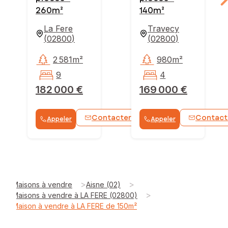
260m²
140m²
La Fere
Travecy
(
02800
)
(
02800
)
2 581m²
980m²
9
4
182 000 €
169 000 €
Contacter
Contact
Appeler
Appeler
WhatsApp
>
>
Maisons à vendre
Aisne (02)
>
Maisons à vendre à LA FERE (02800)
Maison à vendre à LA FERE de 150m²