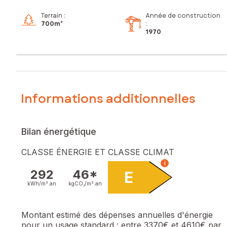
Terrain :
Année de construction
700m²
:
1970
Informations additionnelles
Bilan énergétique
CLASSE ÉNERGIE ET CLASSE CLIMAT
i
292
46*
E
kWh/m².
an
kgCO₂/m².
an
Montant estimé des dépenses annuelles d'énergie
pour un usage standard :
entre 3370€ et 4610€ par