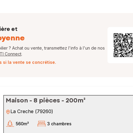
ière et
oyenne
ier ? Achat ou vente, transmettez l'info à l'un de nos
FTI Connect
.
si la vente se concrétise.
Maison - 8 pièces - 200m²
La Creche
(
79260
)
560m²
3 chambres