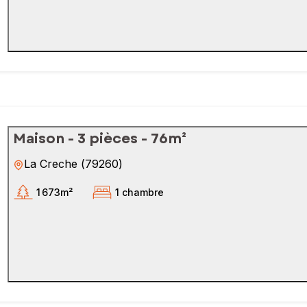
Maison - 3 pièces - 76m²
La Creche
(
79260
)
1 673m²
1 chambre