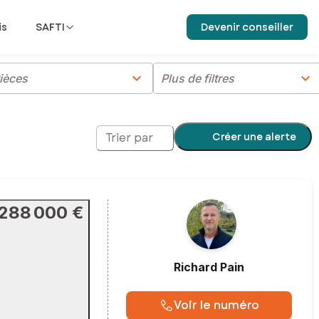
is
SAFTI
Devenir conseiller
chevron_right
chevron_right
ièces
Plus de filtres
Créer une alerte
Trier par
288 000 €
Richard
Pain
Voir le numéro