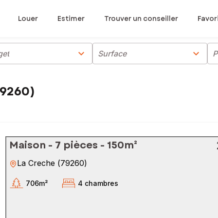
Louer
Estimer
Trouver un conseiller
Favor
chevron_right
chevron_right
get
Surface
P
79260)
Maison - 7 pièces - 150m²
La Creche
(
79260
)
706m²
4 chambres