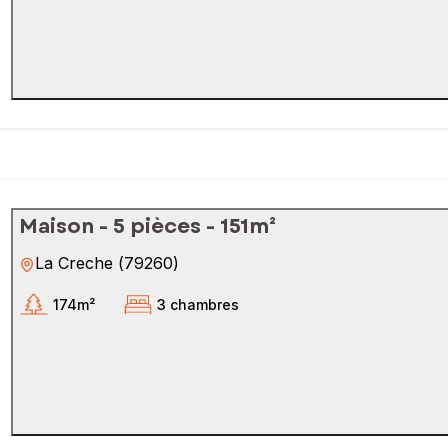
Maison - 5 pièces - 151m²
La Creche
(
79260
)
174m²
3 chambres