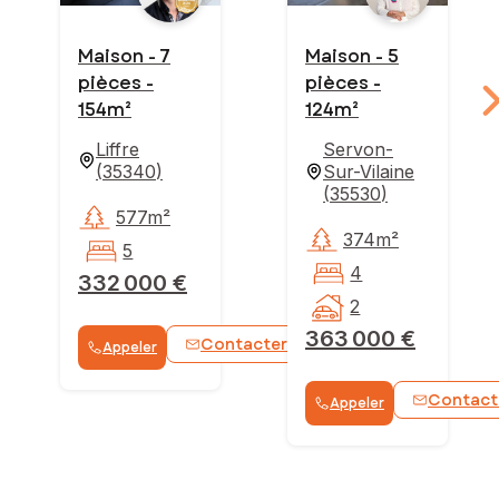
Maison - 7
Maison - 5
pièces -
pièces -
154m²
124m²
Liffre
Servon-
(
35340
)
Sur-Vilaine
(
35530
)
577m²
374m²
5
4
332 000 €
2
363 000 €
Contacter
Appeler
WhatsApp
Contact
Appeler