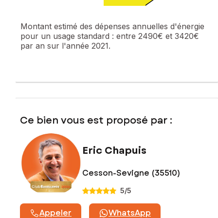
Une grande dépendance de quasiment 60 m² vient
compléter cette belle maison.
Montant estimé des dépenses annuelles d'énergie
Assainissement autonome
pour un usage standard :
entre 2490€ et 3420€
par an sur l'année 2021.
Les informations sur les risques auxquels ce bien est
exposé sont disponibles sur le site Géorisques :
www.georisques.gouv.fr
Prix de vente : 343 750 €
Honoraires charge vendeur
Contactez votre conseiller SAFTI : Eric CHAPUIS, Tél. :
Ce bien vous est proposé par :
0674879075, E-mail : eric.chapuis@safti.fr - EI - Agent
commercial immatriculé au RSAC de Rennes sous le numéro
919 224 147
Eric Chapuis
Cesson-Sevigne (35510)
5
/5
Appeler
WhatsApp