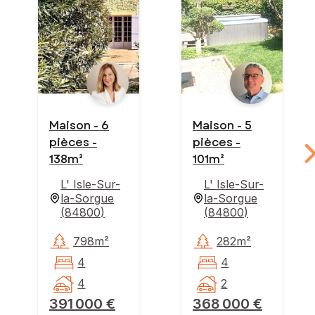
Maison - 6
Maison - 5
pièces -
pièces -
138m²
101m²
L' Isle-Sur-
L' Isle-Sur-
la-Sorgue
la-Sorgue
(
84800
)
(
84800
)
798m²
282m²
4
4
4
2
391 000 €
368 000 €