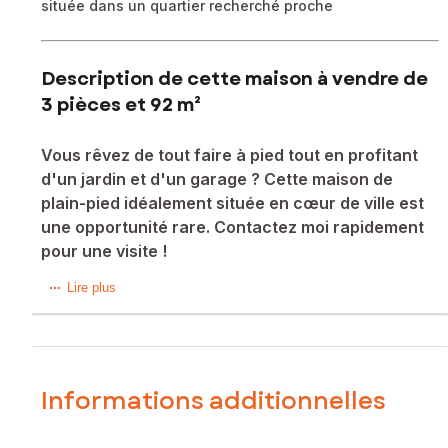
située dans un quartier recherché proche
Description de cette maison à vendre de
3 pièces et 92 m²
Vous rêvez de tout faire à pied tout en profitant
d'un jardin et d'un garage ? Cette maison de
plain-pied idéalement située en cœur de ville est
une opportunité rare. Contactez moi rapidement
pour une visite !
Située au cœur de L'Isle-sur-la-Sorgue, cette maison
Lire plus
traditionnelle de plein pied bénéficie d'un emplacement
privilégié dans une ville animée, offrant ainsi un cadre de
vie dynamique et agréable. À proximité immédiate se
trouvent des écoles et une crèche. Son exposition Est
Ouest permet de profiter pleinement de la luminosité
Informations additionnelles
naturelle. Les 616 m² de terrain comprennent une terrasse
et un jardin, offrant des espaces extérieurs propices à la