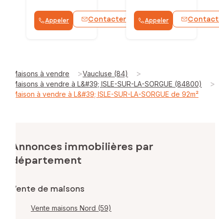
Contacter
Contact
Appeler
Appeler
WhatsApp
>
>
Maisons à vendre
Vaucluse (84)
>
Maisons à vendre à L&#39; ISLE-SUR-LA-SORGUE (84800)
Maison à vendre à L&#39; ISLE-SUR-LA-SORGUE de 92m²
Annonces immobilières par
département
Vente de maisons
Vente maisons Nord (59)