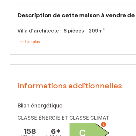
Description de cette maison à vendre de 
Villa d'architecte - 6 pièces - 209m²
Découvrez cette villa d'architecte exceptionnelle, nichée d
Lire plus
commodités avec un accès rapide vers Montpellier et l'A7
avec un plafond cathédral et une mezzanine, idéale pour 
séparées. À l'étage, vous découvrirez une suite parentale
seconde salle de douche avec wc est également présente. À
avec barbecue, d'un garage et d'un atelier indépendant. Un
Informations additionnelles
Les informations sur les risques auxquels ce bien est expo
Prix de vente honoraires d'agence inclus : 560 000 €
Prix de vente hors honoraires d'agence : 540 400 €
Bilan énergétique
Honoraires charge acquéreur : 19 600 € soit 3,63 % TTC de
CLASSE ÉNERGIE ET CLASSE CLIMAT
Contactez votre conseiller SAFTI : Alexandra LAMBISTOS, T
i
911665925
158
6*
C