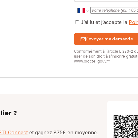
J’ai lu et j’accepte la
Pol
Envoyer ma demande
Conformément à l’article L.223-2 
user de son droit à s’inscrire gratu
www.bloctel.gouv.fr
.
lier ?
AFTI Connect
et gagnez 875€ en moyenne.