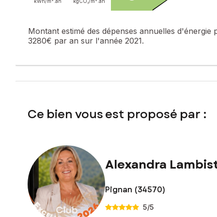
kWh/m².
an
kgCO₂/m².
an
Montant estimé des dépenses annuelles d'énergie 
3280€ par an sur l'année 2021.
Ce bien vous est proposé par :
Alexandra Lambis
Pignan (34570)
5
/5