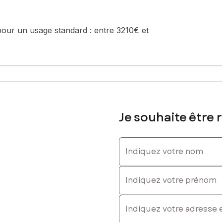
 88 04 67 26, E-mail : julie.ferrier@safti.fr - EI - Agent commerci
pour un usage standard :
entre 3210€ et
Je souhaite être 
Indiquez votre nom
Indiquez votre prénom
E-mail