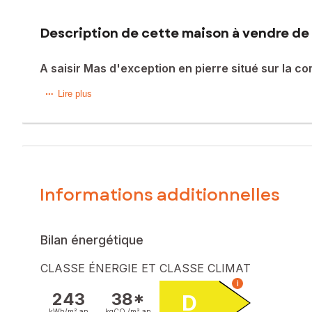
Description de cette maison à vendre de 
A saisir Mas d'exception en pierre situé sur la 
Située dans la charmante commune de Jaujac (07380), cette
Lire plus
8620 m², en zone naturelle et agricole clos et arboré avec
commerces et services du village. Les espaces extérieurs
pizza et barbecue en pierre. Idéal pour profiter des journ
Cette maison de 165 m² habitables est un véritable havre 
une cuisine équipée et aménagée fonctionnelle neuve, une
Informations additionnelles
quatre chambres spacieuses avec placards et une salle de ba
cette propriété allie confort moderne et charme authentique,
Raccordement au réseau collectif et panneaux solaires offr
A visiter sans tarder.
Bilan énergétique
Les informations sur les risques auxquels ce bien est expo
CLASSE ÉNERGIE ET CLASSE CLIMAT
i
Prix de vente : 690 000 €
243
38*
D
Honoraires charge vendeur
kWh/m².
an
kgCO₂/m².
an