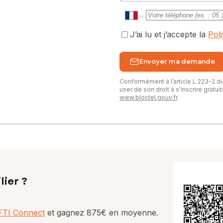
J’ai lu et j’accepte la
Pol
Envoyer ma demande
Conformément à l’article L.223-2 
user de son droit à s’inscrire gratu
www.bloctel.gouv.fr
.
lier ?
AFTI Connect
et gagnez 875€ en moyenne.