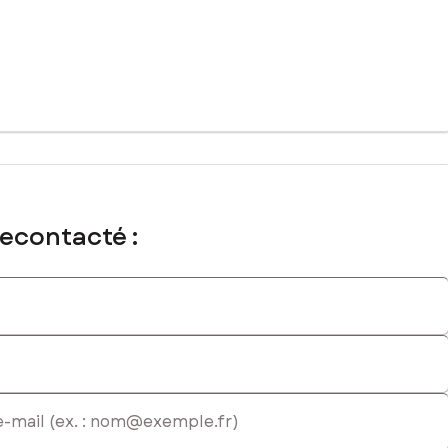
al immatriculé au RSAC de AUBENAS sous le numéro 848129250
recontacté :