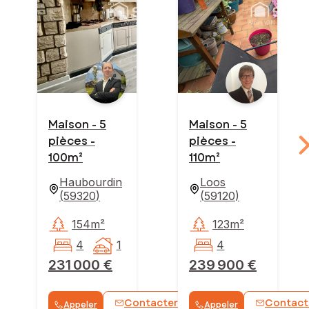
Maison - 5
Maison - 5
pièces -
pièces -
100m²
110m²
Haubourdin
Loos
(
59320
)
(
59120
)
154m²
123m²
4
1
4
231 000 €
239 900 €
Contacter
Contact
Appeler
Appeler
WhatsApp