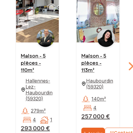
Maison - 5
Maison - 5
pièces -
pièces -
110m²
113m²
Hallennes-
Haubourdin
Lez-
(
59320
)
Haubourdin
(
59320
)
140m²
4
279m²
257 000 €
4
1
293 000 €
Contact