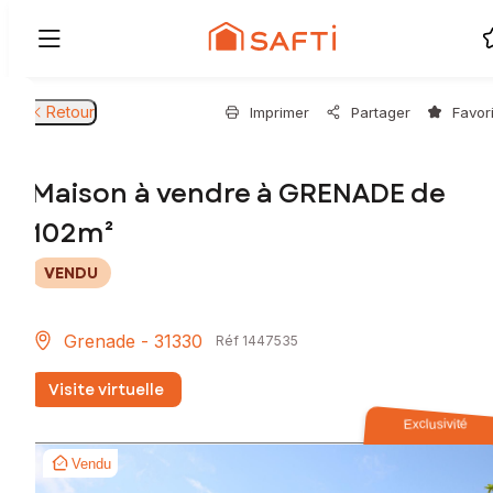
Retour
Imprimer
Partager
Favor
Maison à vendre à GRENADE de
102m²
VENDU
Grenade - 31330
Réf 1447535
Visite virtuelle
Exclusivité
Vendu