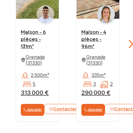
Maison - 6
Maison - 4
pièces -
pièces -
131m²
96m²
Grenade
Grenade
(
31330
)
(
31330
)
2 500m²
335m²
5
3
2
313 000 €
290 000 €
Contacter
Contact
Appeler
Appeler
WhatsApp