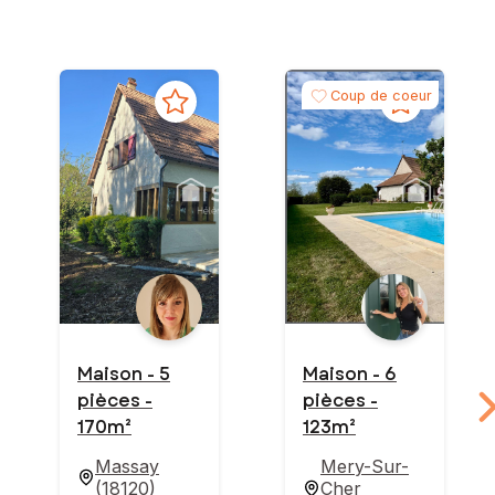
Coup de coeur
Maison - 5
Maison - 6
pièces -
pièces -
170m²
123m²
Massay
Mery-Sur-
(
18120
)
Cher