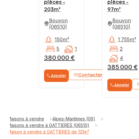
pièces -
pièces -
203m²
97m²
Bouyon
Bouyon
(
06510
)
(
06510
)
150m²
1 755m²
5
1
2
380 000 €
4
385 000 €
Contacter
Appeler
WhatsApp
Appeler
>
>
Maisons à vendre
Alpes-Maritimes (06)
>
Maisons à vendre à GATTIERES (06510)
Maison à vendre à GATTIERES de 121m²