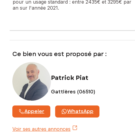
pour un usage standard :
entre 2435€ et 3295€ par
www.georisques.gouv.fr
an sur l'année 2021.
Prix de vente : 419 000 €
Honoraires charge vendeur
Contactez votre conseiller SAFTI : Patrick PIAT, Tél. : 06 15
77 77 18, E-mail : patrick.piat@safti.fr - EI - Agent
commercial immatriculé au RSAC de GRASSE sous le numéro
397 828 005
Ce bien vous est proposé par :
Patrick Piat
Gattières (06510)
Appeler
WhatsApp
Voir ses autres annonces