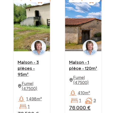
Maison - 3
Maison - 1
pièces -
pièce - 120m²
95m²
Fumel
(
47500
)
Fumel
(
47500
)
410m²
1 498m²
1
3
1
76 000 €