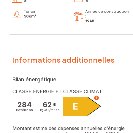
6
4
Terrain :
Année de construction
506m²
:
1948
Informations additionnelles
Bilan énergétique
CLASSE ÉNERGIE ET CLASSE CLIMAT
i
284
62*
E
kWh/m².
an
kgCO₂/m².
an
Montant estimé des dépenses annuelles d'énergie