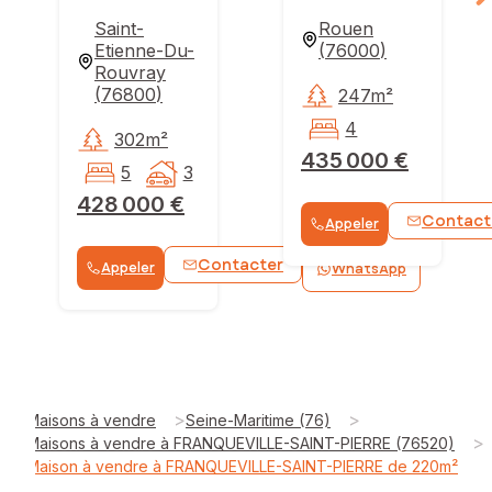
Saint-
Rouen
Etienne-Du-
(
76000
)
Rouvray
(
76800
)
247m²
4
302m²
435 000 €
5
3
428 000 €
Contact
Appeler
Contacter
Appeler
WhatsApp
>
>
Maisons à vendre
Seine-Maritime (76)
>
Maisons à vendre à FRANQUEVILLE-SAINT-PIERRE (76520)
Maison à vendre à FRANQUEVILLE-SAINT-PIERRE de 220m²