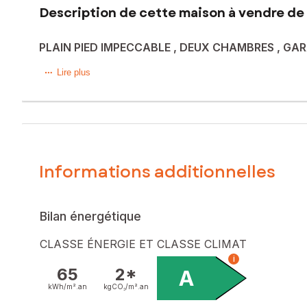
Description de cette maison à vendre de 
PLAIN PIED IMPECCABLE , DEUX CHAMBRES , GARA
Venez découvrir à La Crèche, ce magnifique pavillon de pl
Lire plus
entièrement close et sans vis à vis.
Il se compose d'une entrée avec placard, une très jolie e
jardin paysagé et arboré.
Cette maison vous offre deux chambres dont une avec avec 
Informations additionnelles
Le bien est chauffé par une pompe à chaleur air/air, réversib
N'attendez pas, contactez-moi et allons la visiter ensemble
Bilan énergétique
Les informations sur les risques auxquels ce bien est expo
CLASSE ÉNERGIE ET CLASSE CLIMAT
i
Prix de vente : 220 480 €
65
2*
A
Honoraires charge vendeur
kWh/m².
an
kgCO₂/m².
an
Contactez votre conseiller SAFTI : Nicolas ROBIER, Tél. : 0