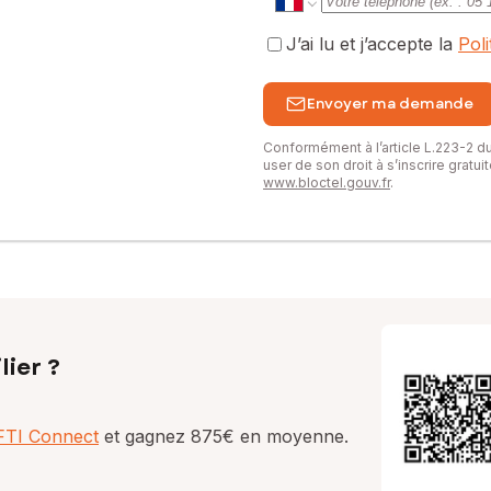
J’ai lu et j’accepte la
Pol
Envoyer ma demande
Conformément à l’article L.223-2 
user de son droit à s’inscrire gratu
www.bloctel.gouv.fr
.
lier ?
AFTI Connect
et gagnez 875€ en moyenne.