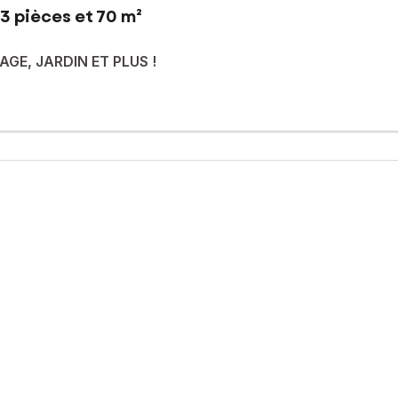
3 pièces et 70 m²
GE, JARDIN ET PLUS !
ain pied, ou vous n'aurez qu'à poser vos valises, d'environ 70m2, 
t lumineuse pièce à vivre comprenant un agréable séjour/salon.cui
un point d'eau un accès à l'extérieur, une salle d'eau confortable
le, est relié à l'assainissement collectif et la taxe foncière est de 
!
sé sont disponibles sur le site Géorisques : www.georisques.gouv.fr
6 79 71 32 06, E-mail : nicolas.robier@safti.fr - EI - Agent commer