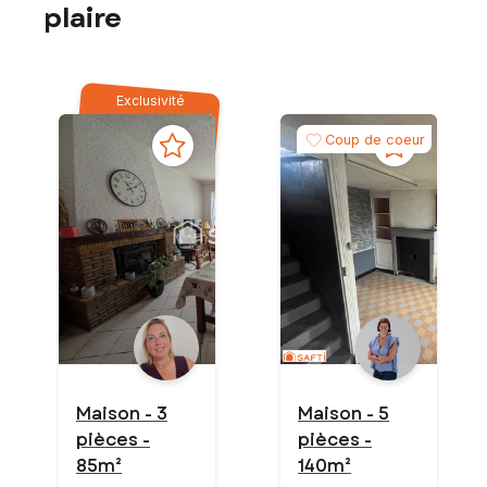
plaire
Exclusivité
Coup de coeur
Maison - 3
Maison - 5
pièces -
pièces -
85m²
140m²