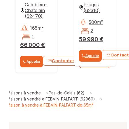
Camblain-
Fruges
Chatelain
(
62310
)
(
62470
)
500m²
165m²
2
1
59 990 €
66 000 €
Contact
Appeler
Contacter
Appeler
WhatsApp
>
>
Maisons à vendre
Pas-de-Calais (62)
>
Maisons à vendre à FEBVIN-PALFART (62960)
Maison à vendre à FEBVIN-PALFART de 65m²