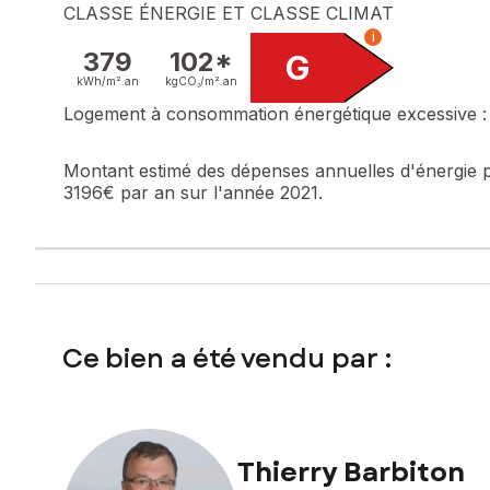
CLASSE ÉNERGIE ET CLASSE CLIMAT
i
379
102*
G
kWh/m².
an
kgCO₂/m².
an
Logement à consommation énergétique excessive :
Montant estimé des dépenses annuelles d'énergie 
3196€ par an sur l'année 2021.
Ce bien a été vendu par :
Thierry Barbiton