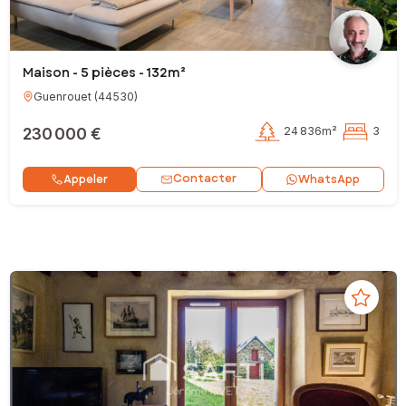
Maison - 5 pièces - 132m²
Guenrouet
(
44530
)
230 000 €
24 836m²
3
Contacter
Appeler
WhatsApp