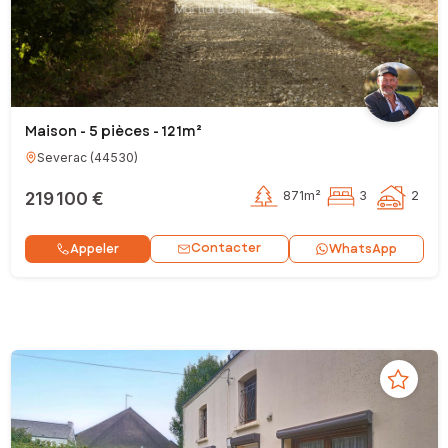
Maison - 5 pièces - 121m²
Severac
(
44530
)
219 100 €
871m²
3
2
Contacter
Appeler
WhatsApp