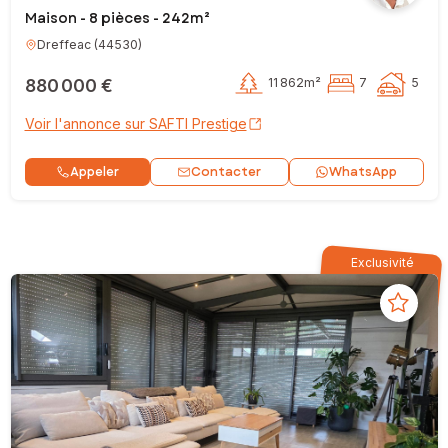
Maison - 8 pièces - 242m²
Dreffeac
(
44530
)
880 000 €
11 862m²
7
5
Voir l'annonce sur SAFTI Prestige
Contacter
Appeler
WhatsApp
Exclusivité