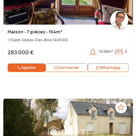
Maison - 7 pièces - 154m²
Saint-Gildas-Des-Bois
(
44530
)
283 000 €
1 638m²
5
Contacter
Appeler
WhatsApp