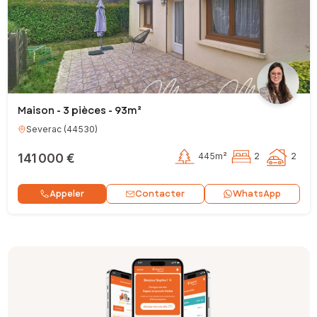
Maison - 3 pièces - 93m²
Severac
(
44530
)
141 000 €
445m²
2
2
Contacter
Appeler
WhatsApp