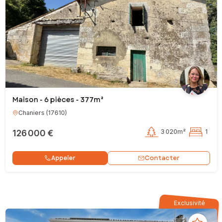
Maison - 6 pièces - 377m²
Chaniers
(
17610
)
126 000 €
3 020m²
1
Contacter
Appeler
Exclusivité