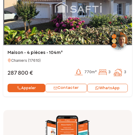
Maison - 4 pièces - 104m²
Chaniers
(
17610
)
287 800 €
770m²
3
3
Contacter
Appeler
WhatsApp