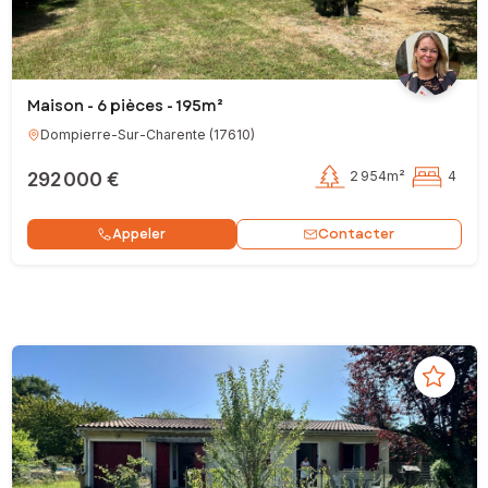
Maison - 6 pièces - 195m²
Dompierre-Sur-Charente
(
17610
)
292 000 €
2 954m²
4
Contacter
Appeler