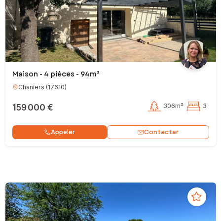
Maison - 4 pièces - 94m²
Chaniers
(
17610
)
159 000 €
306m²
3
Contacter
Appeler