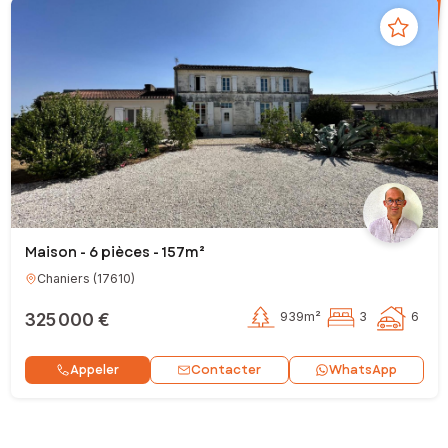
Maison - 6 pièces - 157m²
Chaniers
(
17610
)
325 000 €
939m²
3
6
Contacter
Appeler
WhatsApp