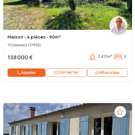
Maison - 4 pièces - 90m²
Chaniers
(
17610
)
138 000 €
2 417m²
3
Contacter
Appeler
WhatsApp