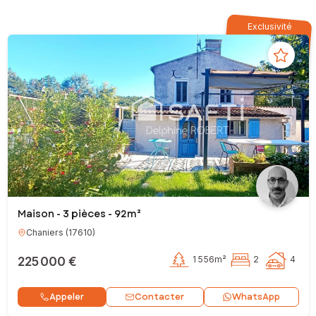
Exclusivité
Maison - 3 pièces - 92m²
Chaniers
(
17610
)
225 000 €
1 556m²
2
4
Contacter
Appeler
WhatsApp