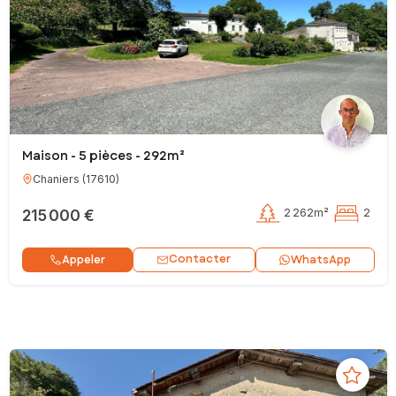
Maison - 5 pièces - 292m²
Chaniers
(
17610
)
215 000 €
2 262m²
2
Contacter
Appeler
WhatsApp