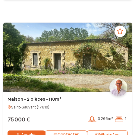
Maison - 2 pièces - 110m²
Saint-Sauvant
(
17610
)
75 000 €
3 266m²
1
Contacter
Appeler
WhatsApp