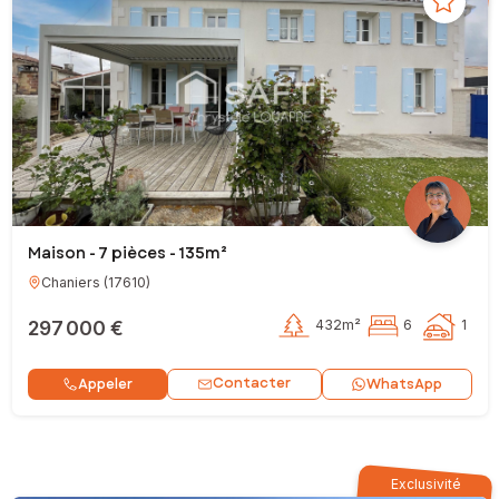
Maison - 7 pièces - 135m²
Chaniers
(
17610
)
297 000 €
432m²
6
1
Contacter
Appeler
WhatsApp
Exclusivité