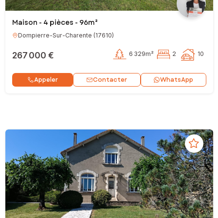
Maison - 4 pièces - 96m²
Dompierre-Sur-Charente
(
17610
)
267 000 €
6 329m²
2
10
Contacter
Appeler
WhatsApp