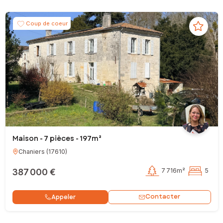
Coup de coeur
Maison - 7 pièces - 197m²
Chaniers
(
17610
)
387 000 €
7 716m²
5
Contacter
Appeler