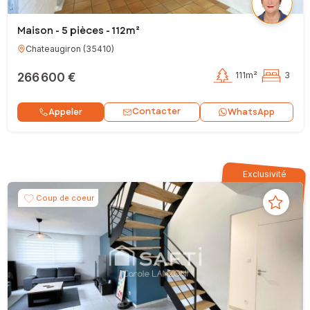
Maison - 5 pièces - 112m²
Chateaugiron
(
35410
)
266 600 €
111m²
3
Contacter
Appeler
WhatsApp
Exclusivité
Coup de coeur