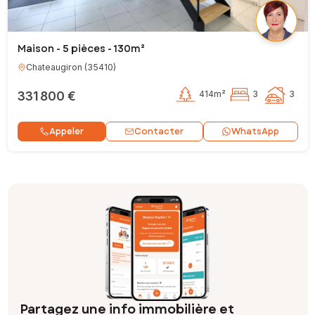
Maison - 5 pièces - 130m²
Chateaugiron
(
35410
)
331 800 €
414m²
3
3
Contacter
Appeler
WhatsApp
Partagez une info immobilière et