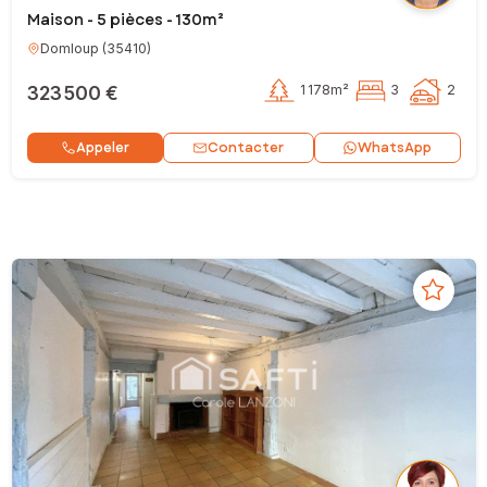
Maison - 5 pièces - 130m²
Domloup
(
35410
)
323 500 €
1 178m²
3
2
Contacter
Appeler
WhatsApp