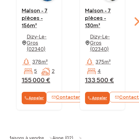
Maison - 7
Maison - 7
pièces -
pièces -
156m²
130m²
Dizy-Le-
Dizy-Le-
Gros
Gros
(
02340
)
(
02340
)
378m²
375m²
5
2
4
155 000 €
133 500 €
Contacter
Contact
Appeler
Appeler
WhatsApp
>
>
Maisons à vendre
Aisne (02)