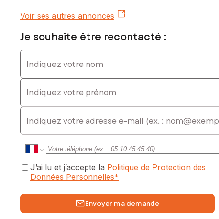
Les informations sur les risques auxquels ce bien est
exposé sont disponibles sur le site Géorisques :
Voir ses autres annonces
www.georisques.gouv.fr
Je souhaite être recontacté :
Prix de vente : 148 000 €
Honoraires charge vendeur
Indiquez votre nom
Contactez votre conseiller SAFTI : Sandrine VANDENHENDE,
Indiquez votre prénom
Tél. : 0618334209, E-mail : sandrine.vandenhende@safti.fr -
EI - Agent commercial immatriculé au RSAC de SAINT-
QUENTIN sous le numéro 820 801 553
E-mail
J’ai lu et j’accepte la
Politique de Protection des
Données Personnelles
*
Envoyer ma demande