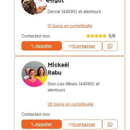
Migot
Derval (44590)
et alentours
51 biens en portefeuille
Contactez-moi
5
/5
Appeler
Contacter
Mickaël
Rabu
Sion-Les-Mines (44590)
et
alentours
28 biens en portefeuille
Contactez-moi
Appeler
Contacter