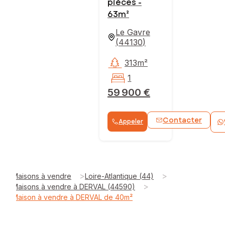
pièces -
63m²
Le Gavre
(
44130
)
313m²
1
59 900 €
Contacter
Appeler
>
>
Maisons à vendre
Loire-Atlantique (44)
>
Maisons à vendre à DERVAL (44590)
Maison à vendre à DERVAL de 40m²