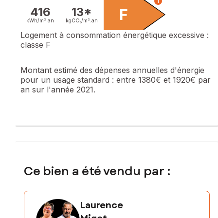
i
416
13*
F
kWh/m².
an
kgCO₂/m².
an
Logement à consommation énergétique excessive :
classe F
Montant estimé des dépenses annuelles d'énergie
pour un usage standard :
entre 1380€ et 1920€ par
an sur l'année 2021.
Ce bien a été vendu par :
Laurence