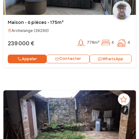
Maison - 6 pièces - 175m²
Archelange
(
39290
)
239 000 €
778m²
4
4
Contacter
Appeler
WhatsApp