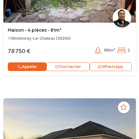
Maison - 4 pièces - 81m²
Montmirey-Le-Chateau
(
39290
)
78 750 €
186m²
2
Contacter
Appeler
WhatsApp