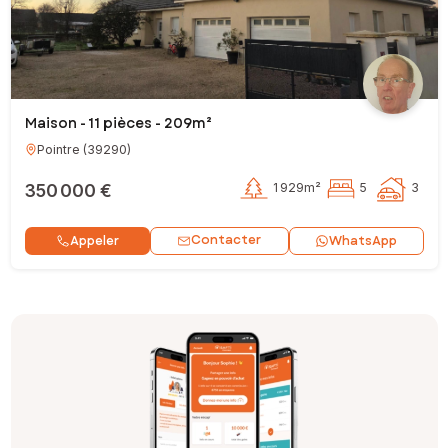
Maison - 11 pièces - 209m²
Pointre
(
39290
)
350 000 €
1 929m²
5
3
Contacter
Appeler
WhatsApp