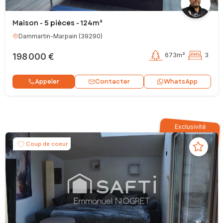
Maison - 5 pièces - 124m²
Dammartin-Marpain
(
39290
)
198 000 €
673m²
3
Contacter
Appeler
WhatsApp
Exclusivité
Coup de coeur