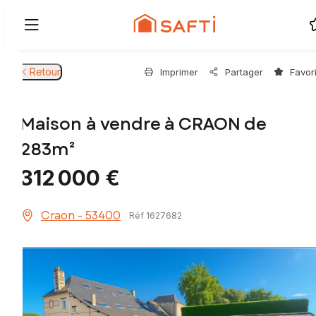
Retour
Imprimer
Partager
Favor
Maison à vendre à CRAON de
283m²
312 000 €
Craon - 53400
Réf 1627682