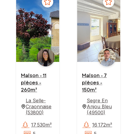
Maison - 11
Maison - 7
pièces -
pièces -
260m²
150m²
La Selle-
Segre En
Craonnaise
Anjou Bleu
(
53800
)
(
49500
)
17 530m²
16 172m²
5
5