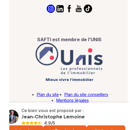
SAFTI est membre de l’UNIS
Mieux vivre l’immobilier
Plan du site
·
Plan du site conseillers
·
Mentions légales
·
Politique de protection des données
·
Ce bien vous est proposé par :
Barème d'honoraires
·
Paramétrer mes cookies
Jean-Christophe Lemoine
4.9
/5
© SAFTI 2026. Tous droits réservés.