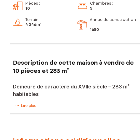
Pièces
:
Chambres
:
10
5
Terrain :
Année de construction
4 046m²
:
1650
Description de cette maison à vendre de
10 pièces et 283 m²
Demeure de caractère du XVIIe siècle – 283 m²
habitables
Élégance, histoire et art de vivre à la française
Lire plus
Située au cœur d’un environnement paisible, à l’abri des
regards, cette demeure d’exception datant de 1650 incarne
à elle seule le raffinement des maisons bourgeoises
d’antan, allié au confort discret d’aujourd’hui.