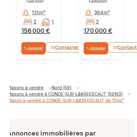
131m²
364m²
2
1
2
156 000 €
170 000 €
Contacter
Contact
Appeler
Appeler
WhatsApp
>
>
Maisons à vendre
Nord (59)
>
Maisons à vendre à CONDE-SUR-L&#39;ESCAUT (59163)
Maison à vendre à CONDE-SUR-L&#39;ESCAUT de 155m²
Annonces immobilières par