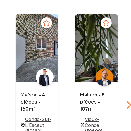
Maison - 4
Maison - 5
pièces -
pièces -
160m²
107m²
Conde-Sur-
Vieux-
L'Escaut
Conde
(
59163
)
(
59690
)