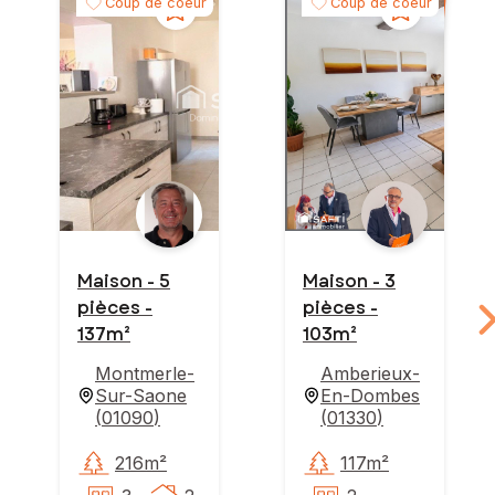
Coup de coeur
Coup de coeur
Maison - 5
Maison - 3
pièces -
pièces -
137m²
103m²
Montmerle-
Amberieux-
Sur-Saone
En-Dombes
(
01090
)
(
01330
)
216m²
117m²