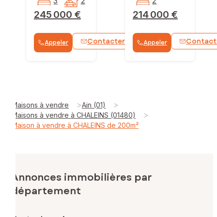
3
2
2
245 000 €
214 000 €
Contacter
Contact
Appeler
Appeler
WhatsApp
>
>
Maisons à vendre
Ain (01)
>
Maisons à vendre à CHALEINS (01480)
Maison à vendre à CHALEINS de 200m²
Annonces immobilières par
département