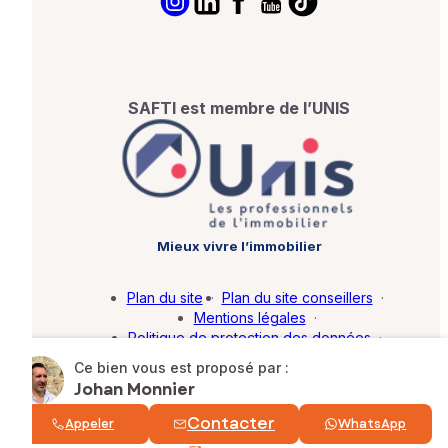
SAFTI est membre de l’UNIS
Mieux vivre l’immobilier
Plan du site
·
Plan du site conseillers
·
Mentions légales
·
Politique de protection des données
·
Barème d'honoraires
·
Paramétrer mes cookies
Ce bien vous est proposé par :
Johan Monnier
© SAFTI 2026. Tous droits réservés.
Contacter
Appeler
WhatsApp