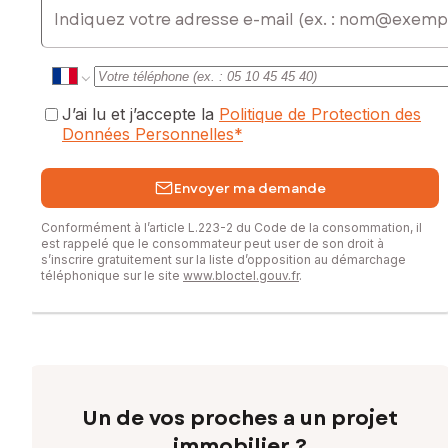
Prix de vente : 225 000 €
Honoraires charge vendeur
Contactez votre conseiller SAFTI : Johan MONNIER, Tél. :
0611752531, E-mail : johan.monnier@safti.fr - EI - Agent
commercial immatriculé au RSAC de Villefranche-Tarare
J’ai lu et j’accepte la
Politique de Protection des
sous le numéro 502023195
Données Personnelles
*
Envoyer ma demande
Conformément à l’article L.223-2 du Code de la consommation, il
est rappelé que le consommateur peut user de son droit à
s’inscrire gratuitement sur la liste d’opposition au démarchage
téléphonique sur le site
www.bloctel.gouv.fr
.
Un de vos proches a un projet
immobilier ?