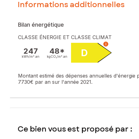
Informations additionnelles
Dès l'entrée, vous serez séduits par les volumes, la lumino
Au rez de chaussée vous trouverez une entrée spacieuse, u
Bilan énergétique
Au premier étage un couloir dessert une lingerie, 2 chamb
CLASSE ÉNERGIE ET CLASSE CLIMAT
i
Au second une chambre avec salle d’eau et wc, une suite 
247
48*
D
kWh/m².
an
kgCO₂/m².
an
Un sous-sol complet vient compléter ce bien.
En conclusion : C'est un bien rare, prêt à être exploité, aux
Montant estimé des dépenses annuelles d'énergie 
7730€ par an sur l'année 2021.
En activité depuis 2014 avec une note de 9,5 sur Booking 
Le prix comprend le bâti et le portefeuille clients, le suivi de
Les informations sur les risques auxquels ce bien est expo
Prix de vente : 519 500 €
Honoraires charge vendeur
Ce bien vous est proposé par :
Contactez votre conseiller SAFTI : Sandra VASSEUR, Tél. :