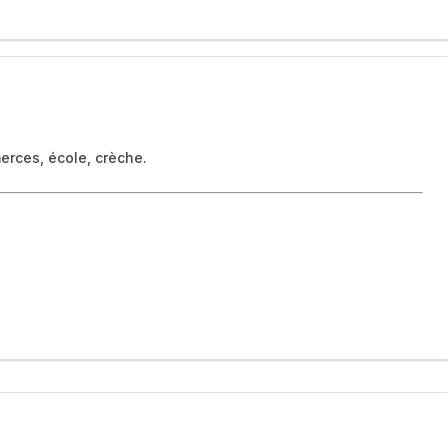
erces, école, crèche.
eoise de 1954.
port, 25 min d'Abbeville, cette bâtisse de 269 m² a été
e 3423 m² avec ses arbres centenaires, son magnolia incroyable
ampagne!