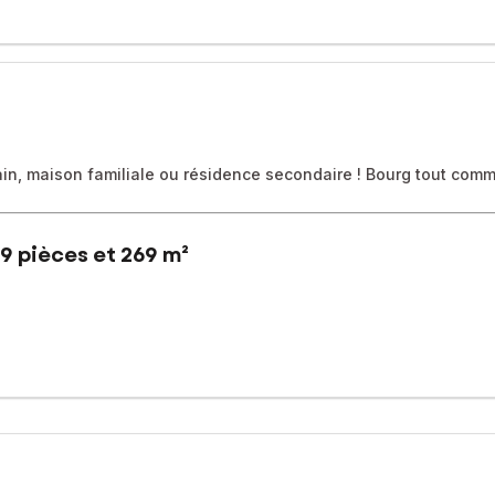
in, maison familiale ou résidence secondaire ! Bourg tout comm
9 pièces et 269 m²
 ou une résidence secondaire, venez découvrir cette maison bourg
 de Cayeux sur mer, à 15 minutes de Saint Valery sur somme et le Tré
é de chambres d'hôtes.
e portail pour découvrir cette belle dame, et son magnifique parc d
n hêtre pourpre. A proximité du centre bourg, une impression de c