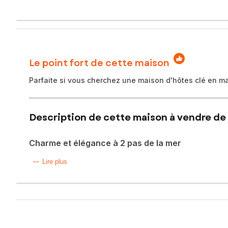
Le point fort de cette maison
Parfaite si vous cherchez une maison d'hôtes clé en ma
Description de cette maison à vendre de 
Charme et élégance à 2 pas de la mer
Vous cherchez une maison d’hôtes, une maison de famille
Lire plus
Située dans un bourg tout commerce, à 10 minutes d’Ault et
totalement rénovée en 2013 pour y développer une activit
Bien cachée derrière ses murs d'enceinte, il faut passer l
où vous pourrez profiter des beaux jours à l'ombre de so