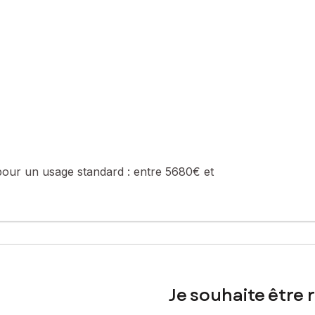
sité et les beaux matériaux de cette maison.
n bureau, une cuisine, un vestibule avec WC, et une grande pièce 
res avec salle d’eau et WC, une chambre avec salle de bain et un wc
de deux chambres avec salle d’eau et wc, un grenier.
 normes, sans travaux. A visiter sans tarder !
pour un usage standard :
entre 5680€ et
et 5 sur google (CA 60 000€)
s réservations jusqu’à la vente, le matériel, le mobilier, la vaisselle, l
sé sont disponibles sur le site Géorisques : www.georisques.gouv.fr
Je souhaite être 
 0670018497, E-mail : sandra.vasseur@safti.fr - EI - Agent commer