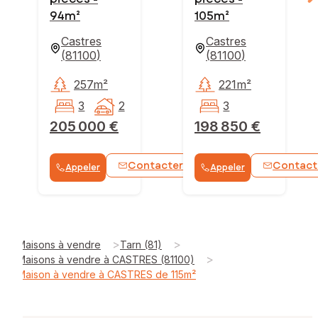
94m²
105m²
Castres
Castres
(
81100
)
(
81100
)
257m²
221m²
3
2
3
205 000 €
198 850 €
Contacter
Contact
Appeler
Appeler
WhatsApp
>
>
Maisons à vendre
Tarn (81)
>
Maisons à vendre à CASTRES (81100)
Maison à vendre à CASTRES de 115m²