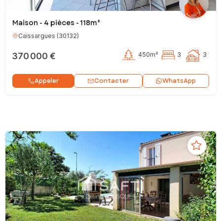
Maison - 4 pièces - 118m²
Caissargues
(
30132
)
370 000 €
450m²
3
3
Contacter
Appeler
WhatsApp