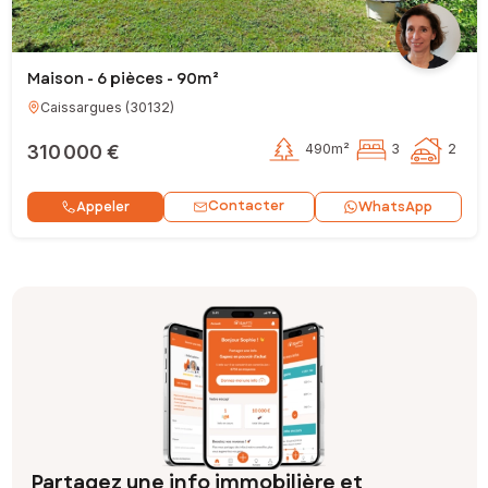
Maison - 6 pièces - 90m²
Caissargues
(
30132
)
310 000 €
490m²
3
2
Contacter
Appeler
WhatsApp
Partagez une info immobilière et