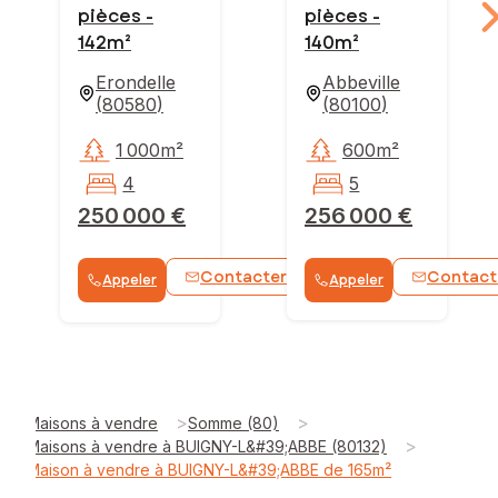
pièces -
pièces -
142m²
140m²
Erondelle
Abbeville
(
80580
)
(
80100
)
1 000m²
600m²
4
5
250 000 €
256 000 €
Contacter
Contact
Appeler
Appeler
WhatsApp
>
>
Maisons à vendre
Somme (80)
>
Maisons à vendre à BUIGNY-L&#39;ABBE (80132)
Maison à vendre à BUIGNY-L&#39;ABBE de 165m²