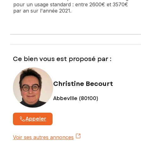
pour un usage standard :
entre 2600€ et 3570€
Honoraires charge vendeur
par an sur l'année 2021.
Contactez votre conseiller SAFTI : Christine BECOURT, Tél. :
06 72 41 46 23, E-mail : christine.becourt@safti.fr - EI -
Agent commercial immatriculé au RSAC de AMIENS sous le
numéro 421 525 783
Ce bien vous est proposé par :
Christine Becourt
Abbeville (80100)
Appeler
Voir ses autres annonces