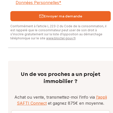
Données Personnelles
*
Envoyer ma demande
Conformément à l’article L.223-2 du Code de la consommation, il
est rappelé que le consommateur peut user de son droit à
s’inscrire gratuitement sur la liste d’opposition au démarchage
téléphonique sur le site
www.bloctel.gouv.fr
.
Un de vos proches a un projet
immobilier ?
Achat ou vente, transmettez-moi l’info via
l’appli
SAFTI Connect
et gagnez 875€ en moyenne.