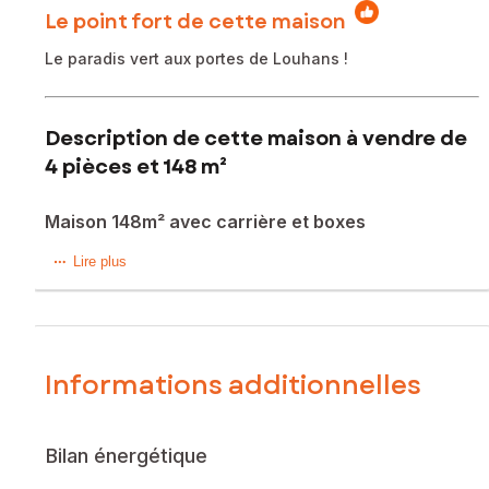
Le point fort de cette maison
Le paradis vert aux portes de Louhans !
Description de cette maison à vendre de
4 pièces et 148 m²
Maison 148m² avec carrière et boxes
Vous rêvez d'espace, de calme et d'avoir vos chevaux à la
Lire plus
maison ? Ne cherchez plus. Cette propriété de caractère
de 148 m², idéalement située dans un environnement
verdoyant et paisible, est une opportunité rare sur le
marché.
Informations additionnelles
Les points forts qui font la différence :
Un terrain d'exception : Plus de 8 600 m² entièrement
aménagés pour vos animaux avec boxes et carrière prête à
Bilan énergétique
l'usage.