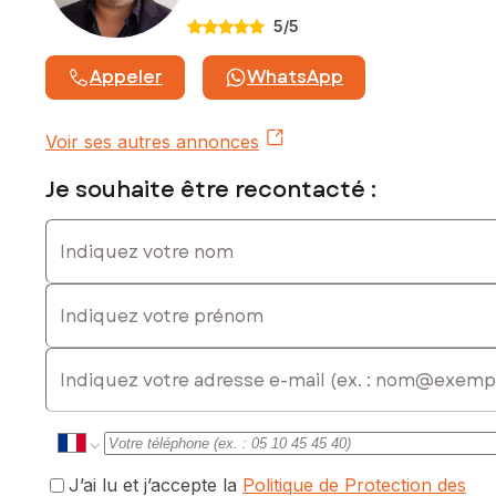
Les informations sur les risques auxquels ce bien est
5
/5
exposé sont disponibles sur le site Géorisques :
www.georisques.gouv.fr
Appeler
WhatsApp
Prix de vente : 269 000 €
Honoraires charge vendeur
Voir ses autres annonces
Contactez votre conseiller SAFTI : Nicolas CALARD, Tél. : 06
17 97 42 11, E-mail : nicolas.calard@safti.fr - EI - Agent
Je souhaite être recontacté :
commercial immatriculé au RSAC de CHALON SUR SAONE
sous le numéro 878 716 372
Indiquez votre nom
Indiquez votre prénom
E-mail
J’ai lu et j’accepte la
Politique de Protection des