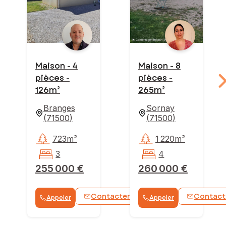
Maison - 4
Maison - 8
pièces -
pièces -
126m²
265m²
Branges
Sornay
(
71500
)
(
71500
)
723m²
1 220m²
3
4
255 000 €
260 000 €
Contacter
Contact
Appeler
Appeler
WhatsApp