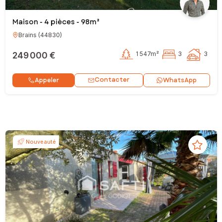
Maison - 4 pièces - 98m²
Brains
(
44830
)
249 000 €
1 547m²
3
3
Contacter
Appeler
WhatsApp
Nouveauté