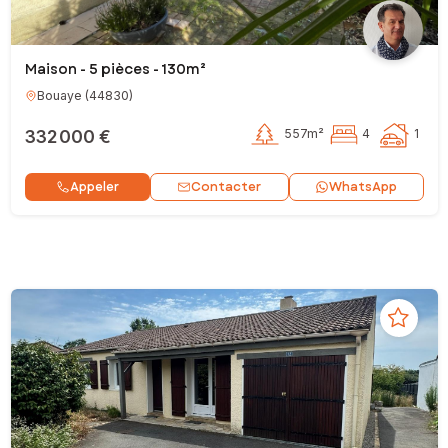
Maison - 5 pièces - 130m²
Bouaye
(
44830
)
332 000 €
557m²
4
1
Contacter
Appeler
WhatsApp