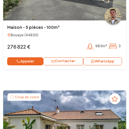
Maison - 5 pièces - 100m²
Bouaye
(
44830
)
276 822 €
983m²
3
Contacter
Appeler
WhatsApp
Coup de coeur