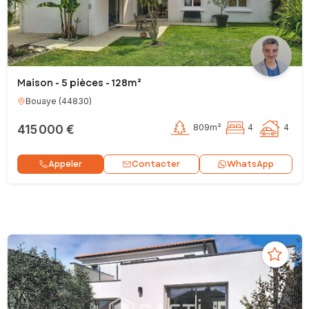
Maison - 5 pièces - 128m²
Bouaye
(
44830
)
415 000 €
809m²
4
4
Contacter
Appeler
WhatsApp