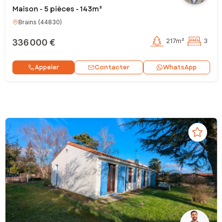
Maison - 5 pièces - 143m²
Brains
(
44830
)
336 000 €
217m²
3
Contacter
Appeler
WhatsApp