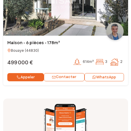
Maison - 6 pièces - 178m²
Bouaye
(
44830
)
499 000 €
614m²
3
2
Contacter
Appeler
WhatsApp