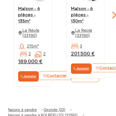
Maison - 6
Maison - 6
pièces -
pièces -
135m²
130m²
La Réole
La Reole
(
33190
)
(
33190
)
215m²
3
201 500 €
2
2
189 000 €
Contact
Appeler
Contacter
Appeler
WhatsApp
>
>
Maisons à vendre
Gironde (33)
>
Maisons à vendre à BOURDELLES (33190)