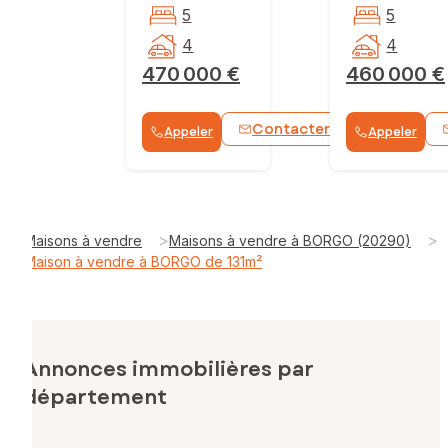
5
5
4
4
470 000 €
460 000 €
Contacter
Appeler
Appeler
WhatsApp
>
>
Maisons à vendre
Maisons à vendre à BORGO (20290)
Maison à vendre à BORGO de 131m²
Annonces immobilières par
département