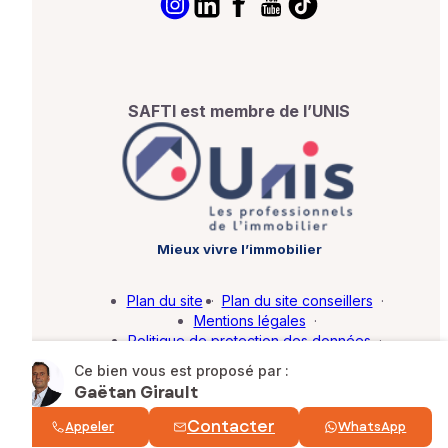
SAFTI est membre de l’UNIS
Mieux vivre l’immobilier
Plan du site
·
Plan du site conseillers
·
Mentions légales
·
Politique de protection des données
·
Barème d'honoraires
·
Paramétrer mes cookies
Ce bien vous est proposé par :
Gaëtan Girault
© SAFTI 2026. Tous droits réservés.
Contacter
Appeler
WhatsApp