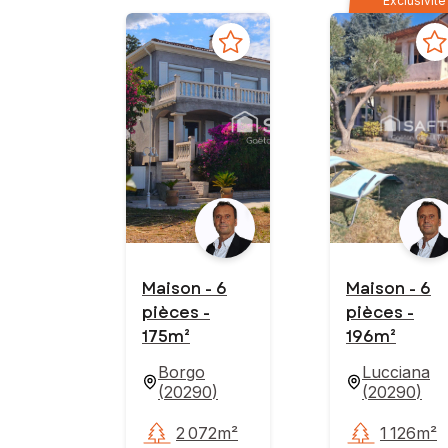
Exclusivité
Maison - 6
Maison - 6
pièces -
pièces -
175m²
196m²
Borgo
Lucciana
(
20290
)
(
20290
)
2 072m²
1 126m²