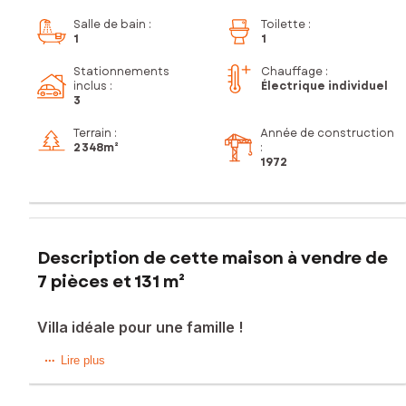
Salle de bain
:
Toilette
:
1
1
Stationnements
Chauffage :
inclus
:
Électrique individuel
3
Terrain :
Année de construction
2 348m²
:
1972
Description de cette maison à vendre de
7 pièces et 131 m²
Villa idéale pour une famille !
Située à Borgo (20290), cette maison traditionnelle de plain
Lire plus
pied datant des années 1970 offre un cadre de vie paisible
et verdoyant sur un terrain de 2348 m² arboré.