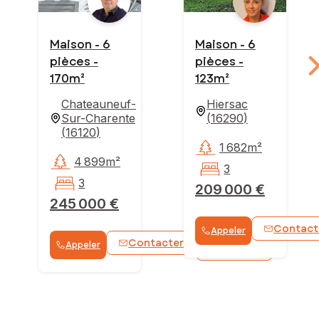
Maison - 6
Maison - 6
pièces -
pièces -
170m²
123m²
Chateauneuf-
Hiersac
Sur-Charente
(
16290
)
(
16120
)
1 682m²
4 899m²
3
3
209 000 €
245 000 €
Contact
Appeler
Contacter
Appeler
WhatsApp