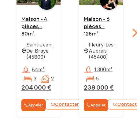
Maison - 4
Maison - 6
pièces -
pièces -
80m²
125m²
Saint-Jean-
Fleury-Les-
De-Braye
Aubrais
(
45800
)
(
45400
)
84m²
1 300m²
3
2
5
204 000 €
239 000 €
Contacter
Contact
Appeler
Appeler
WhatsApp