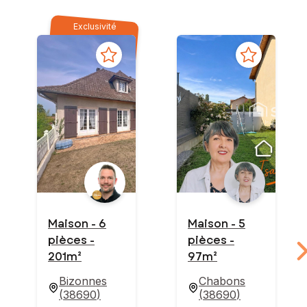
Exclusivité
Maison - 6
Maison - 5
pièces -
pièces -
201m²
97m²
Bizonnes
Chabons
(
38690
)
(
38690
)