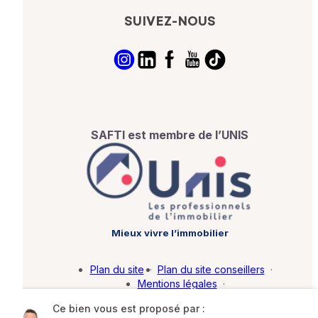
SUIVEZ-NOUS
SAFTI est membre de l’UNIS
Mieux vivre l’immobilier
Plan du site
·
Plan du site conseillers
·
Mentions légales
·
Politique de protection des données
·
Ce bien vous est proposé par :
Barème d'honoraires
·
Paramétrer mes cookies